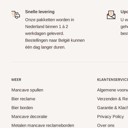
Snelle levering
Upd
Onze pakketten worden in
U w
Nederland binnen 1 á 2
geh
werkdagen geleverd.
best
Bestellingen naar België kunnen
één dag langer duren.
MEER
KLANTENSERVIC
Mancave spullen
Algemene voor
Bier reclame
Verzenden & Re
Bier borden
Garantie & Klac
Mancave decoratie
Privacy Policy
Metalen mancave reclameborden
Over ons