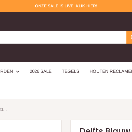
ONZE SALE IS LIVE, KLIK HIER!
ORDEN
2026 SALE
TEGELS
HOUTEN RECLAM
1...
Delfts Blauw