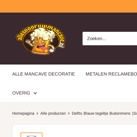
Overslaan
allesvooruwmancave.nl
ALLE MANCAVE DECORATIE
METALEN RECLAMEB
OVERIG
Homepagina
Alle producten
Delfts Blauw tegeltje Buitenmens 15x