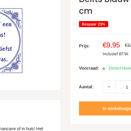
cm
Bespaar 23%
Aanbiedin
€9,95
Pri
€1
Prijs:
Inclusief BTW.
Voorraad:
Direct lev
Aantal:
In winkelwag
mancave of in huis! Het