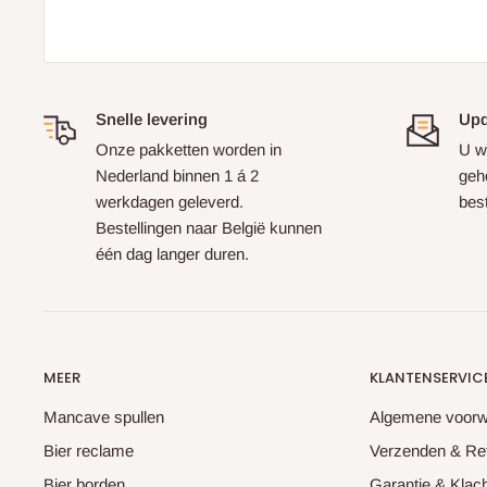
Snelle levering
Upd
Onze pakketten worden in
U w
Nederland binnen 1 á 2
geh
werkdagen geleverd.
best
Bestellingen naar België kunnen
één dag langer duren.
MEER
KLANTENSERVIC
Mancave spullen
Algemene voor
Bier reclame
Verzenden & Re
Bier borden
Garantie & Klac