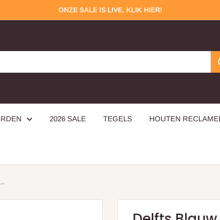
ONZE SALE IS LIVE, KLIK HIER!
ORDEN
2026 SALE
TEGELS
HOUTEN RECLAM
..
Delfts Blauw 