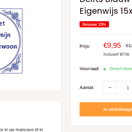
Eigenwijs 15
Bespaar 23%
Aanbiedin
€9,95
Pri
€1
Prijs:
Inclusief BTW.
Voorraad:
Direct lev
Aantal:
In winkelwag
oor in uw mancave of in