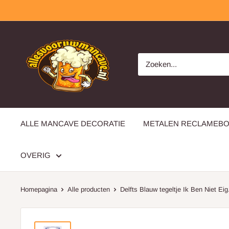
Overslaan
allesvooruwmancave.nl
ALLE MANCAVE DECORATIE
METALEN RECLAMEB
OVERIG
Homepagina
Alle producten
Delfts Blauw tegeltje Ik Ben Niet Eig.