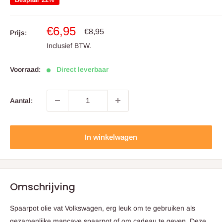
Aanbiedingsprijs
€6,95
Prijs
€8,95
Prijs:
Inclusief BTW.
Voorraad:
Direct leverbaar
Aantal:
In winkelwagen
Omschrijving
Spaarpot olie vat Volkswagen, erg leuk om te gebruiken als
gezamenlijke mancave spaarpot of om cadeau te geven. Deze